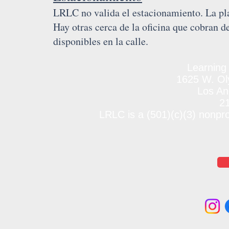
LRLC no valida el estacionamiento. La pl
Hay otras cerca de la oficina que cobran 
disponibles en la calle.
Learning
1625 W. Oly
Los An
2
LRLC is a (501)(c)(3) nonpr