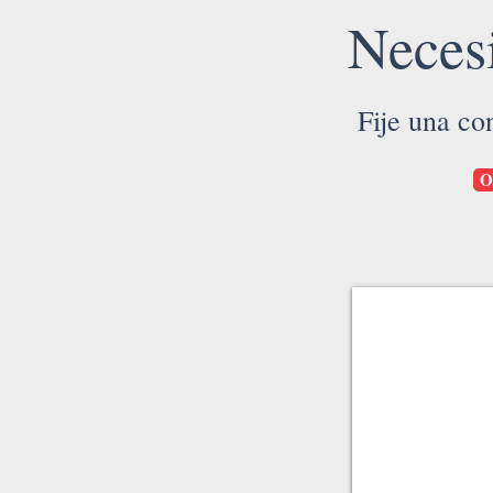
Neces
Fije una co
O