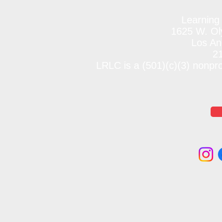
Learning
1625 W. Oly
Los An
2
LRLC is a (501)(c)(3) nonpr