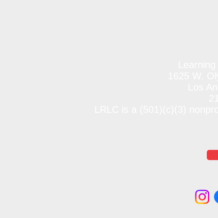
Learning
1625 W. Oly
Los An
2
LRLC is a (501)(c)(3) nonpr